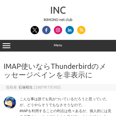
コ
ン
INC
テ
ン
ツ
へ
IKIMONO net club
ス
キ
ッ
プ
Menu
IMAP使いならThunderbirdのメ
ッセージペインを非表示に
投稿者:
石塚昭生
|
2007年7月30日
こんな事は誰でも気がついているだろうと思っていた
が、どうやらそうでもなさそうなので。
IMAPを利用することの利点は色々あるが、個人的には見