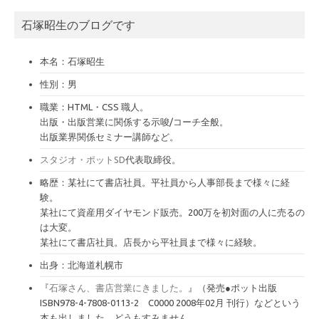
ー
カ
石塚昭生のブログです
イ
ブ
本名：石塚昭生
性別：男
職業：HTML・CSS 職人。
出版・出版営業に関係する示唆/コーチ全般。
出版業界関係セミナー講師など。
スタジオ・ポットSD
代表取締役。
略歴：某社にて書店社員。平社員から人事部長まで様々に経
験。
某社にて資産用ダイヤモンド販売。200万を初対面の人に売るの
は大変。
某社にて書店社員。店長から平社員まで様々に経験。
出身：北海道札幌市
『
石塚さん、書店営業にきました。
』（発売●ポット出版
ISBN978-4-7808-0113-2 C0000 2008年02月 刊行）などという
本も出しました。どうもすみません。