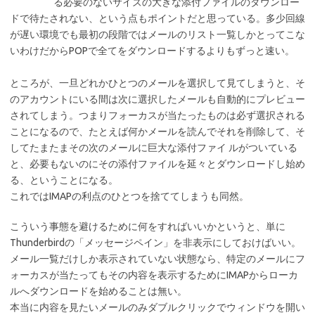
る必要のないサイズの大きな添付ファイルのダウンロー
ドで待たされない、という点もポイントだと思っている。多少回線
が遅い環境でも最初の段階ではメールのリスト一覧しかとってこな
いわけだからPOPで全てをダウンロードするよりもずっと速い。
ところが、一旦どれかひとつのメールを選択して見てしまうと、そ
のアカウントにいる間は次に選択したメールも自動的にプレビュー
されてしまう。つまりフォーカスが当たったものは必ず選択される
ことになるので、たとえば何かメールを読んでそれを削除して、そ
してたまたまその次のメールに巨大な添付ファイ ルがついている
と、必要もないのにその添付ファイルを延々とダウンロードし始め
る、ということになる。
これではIMAPの利点のひとつを捨ててしまうも同然。
こういう事態を避けるために何をすればいいかというと、単に
Thunderbirdの「メッセージペイン」を非表示にしておけばいい。
メール一覧だけしか表示されていない状態なら、特定のメールにフ
ォーカスが当たってもその内容を表示するためにIMAPからローカ
ルへダウンロードを始めることは無い。
本当に内容を見たいメールのみダブルクリックでウィンドウを開い