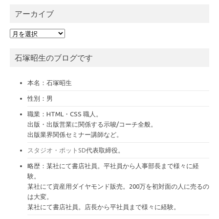
アーカイブ
ア
ー
カ
石塚昭生のブログです
イ
ブ
本名：石塚昭生
性別：男
職業：HTML・CSS 職人。
出版・出版営業に関係する示唆/コーチ全般。
出版業界関係セミナー講師など。
スタジオ・ポットSD
代表取締役。
略歴：某社にて書店社員。平社員から人事部長まで様々に経
験。
某社にて資産用ダイヤモンド販売。200万を初対面の人に売るの
は大変。
某社にて書店社員。店長から平社員まで様々に経験。