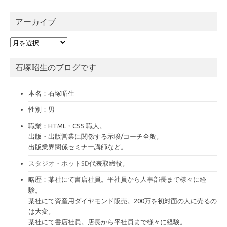
アーカイブ
ア
ー
カ
石塚昭生のブログです
イ
ブ
本名：石塚昭生
性別：男
職業：HTML・CSS 職人。
出版・出版営業に関係する示唆/コーチ全般。
出版業界関係セミナー講師など。
スタジオ・ポットSD
代表取締役。
略歴：某社にて書店社員。平社員から人事部長まで様々に経
験。
某社にて資産用ダイヤモンド販売。200万を初対面の人に売るの
は大変。
某社にて書店社員。店長から平社員まで様々に経験。