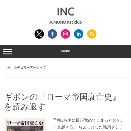
コ
ン
INC
テ
ン
ツ
へ
IKIMONO net club
ス
キ
ッ
プ
Menu
「
本
」カテゴリーアーカイブ
ギボンの『ローマ帝国衰亡史』
を読み返す
早朝5時頃に目が覚めてしまったので、
一旦起きる。 ちょっとした雑用をし、