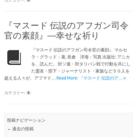
カテゴリー:
本
『マスード 伝説のアフガン司令
官の素顔』―幸せな祈り
『マスード 伝説のアフガン司令官の素顔』 マルセ
ラ・グラッド：著, 長倉 洋海：写真 出版社: アニカ
を、読んだ。 対ソ連・対タリバン戦で行動を共にし
た盟友・部下・ジャーナリスト・家族など５０人を
超える人々が、アフマド…
Read More: 『マスード 伝説のア… »
カテゴリー:
本
投稿ナビゲーション
←
過去の投稿