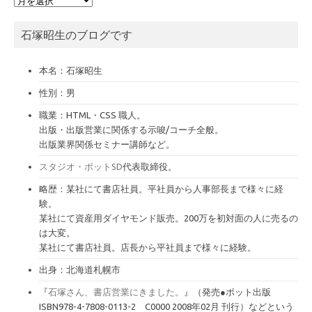
ー
カ
石塚昭生のブログです
イ
ブ
本名：石塚昭生
性別：男
職業：HTML・CSS 職人。
出版・出版営業に関係する示唆/コーチ全般。
出版業界関係セミナー講師など。
スタジオ・ポットSD
代表取締役。
略歴：某社にて書店社員。平社員から人事部長まで様々に経
験。
某社にて資産用ダイヤモンド販売。200万を初対面の人に売るの
は大変。
某社にて書店社員。店長から平社員まで様々に経験。
出身：北海道札幌市
『
石塚さん、書店営業にきました。
』（発売●ポット出版
ISBN978-4-7808-0113-2 C0000 2008年02月 刊行）などという