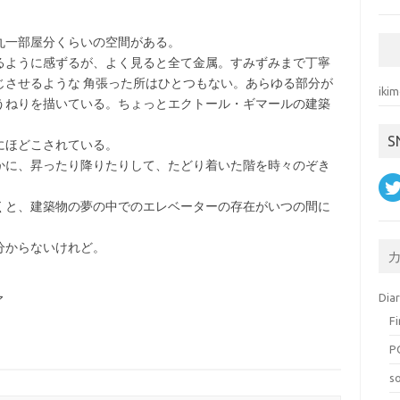
。
丸一部屋分くらいの空間がある。
るように感ずるが、よく見ると全て金属。すみずみまで丁寧
じさせるような 角張った所はひとつもない。あらゆる部分が
ik
うねりを描いている。ちょっとエクトール・ギマールの建築
S
にほどこされている。
かに、昇ったり降りたりして、たどり着いた階を時々のぞき
くと、建築物の夢の中でのエレベーターの存在がいつの間に
分からないけれど。
Dia
ア
F
P
s