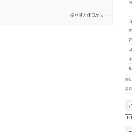
振り替え休日かぁ
→
古
書
書
ア
ー
カ