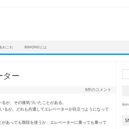
あれこれ
IKIMONOとは
検
ーター
索:
0件のコメント
いるが、その後気づいたことがある。
ik
ているが、どれも共通してエレベーターが目立つようになって
S
とがあっても階段を使うか、エレベーターに乗っても乗って