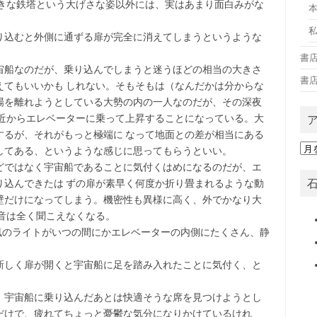
きな鉄塔という大げさな姿以外には、実はあまり面白みがな
り込むと外側に通ずる扉が完全に消えてしまうというような
書
宙船なのだが、乗り込んでしまうと迷うほどの相当の大きさ
書
えてもいいかも しれない。そもそもは（なんだかは分からな
場を離れようとしている大勢の内の一人なのだが、その深夜
付近からエレベーターに乗って上昇することになっている。大
するが、それがもっと極端に なって地面との差が相当にある
ア
してある、というような感じに思ってもらうといい。
ー
どではなく宇宙船であることに気付くはめになるのだが、エ
カ
り込んできたは ずの扉が素早く何度か折り畳まれるような動
イ
壁だけになってしまう。機密性も異様に高く、外でかなり大
ブ
音は全く聞こえなくなる。
風のライトがいつの間にかエレベーターの内側にたくさん、静
新しく扉が開くと宇宙船に足を踏み入れたことに気付く、と
、宇宙船に乗り込んだあとは快適そうな席を見つけようとし
だけで、疲れてちょっと憂鬱な気分になりかけているけれ