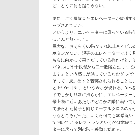
ど、とくに何も起こらない。
更に、ごく最近見たエレベーターが関係す
ップされていた。
というより、エレベーターに乗っている時
ほとんど無かった。
巨大な、おそらく60階かそれ以上あるビ
ボタンがない。現実のエレベーターでよく
ちらに向かって突きだしている操作桿と、
パネルには 十数階から二十数階あたりま
ます」という感じが漂っているおおざっぱ
そして、思い出すと苦笑されられることに
と上? Yes | No」という表示が現れる
ドでしかし非常に滑らかに、エレベーターは
最上階に近いあたりのどこかの階に着いて
で張られた椅子と同じテーブルクロスのか
うなところだった。いくら何でも60階近
て開いてい るレストランというのは危険
ターに戻って別の階へ移動し始める。