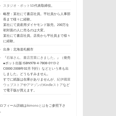
スタジオ・ポットSD
代表取締役。
略歴：某社にて書店社員。平社員から人事部
長まで様々に経験。
某社にて資産用ダイヤモンド販売。200万を
初対面の人に売るのは大変。
某社にて書店社員。店長から平社員まで様々
に経験。
出身：北海道札幌市
『
石塚さん、書店営業にきました。
』（発売
●ポット出版 ISBN978-4-7808-0113-2
C0000 2008年02月 刊行）などという本も出
しました。どうもすみません。
すでに紙版は在庫がありませんが、
紀伊國屋
ウェブストア
や
アマゾンのKindleストア
など
で電子版が買えます。
ロフィール詳細は
ikimonoとは
をご参照下さ
。