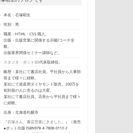
本名：石塚昭生
性別：男
職業：HTML・CSS 職人。
出版・出版営業に関係する示唆/コーチ全
般。
出版業界関係セミナー講師など。
スタジオ・ポットSD
代表取締役。
略歴：某社にて書店社員。平社員から人事部
長まで様々に経験。
某社にて資産用ダイヤモンド販売。200万を
初対面の人に売るのは大変。
某社にて書店社員。店長から平社員まで様々
に経験。
出身：北海道札幌市
『
石塚さん、書店営業にきました。
』（発売
●ポット出版 ISBN978-4-7808-0113-2