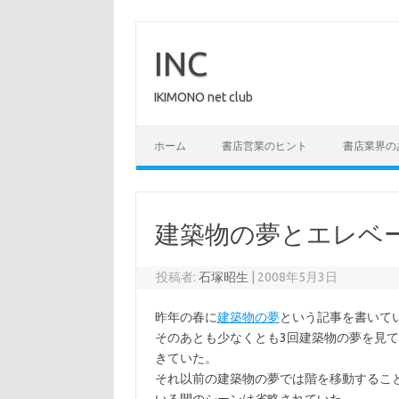
コ
ン
テ
INC
ン
ツ
へ
IKIMONO net club
ス
キ
ッ
プ
ホーム
書店営業のヒント
書店業界の
建築物の夢とエレベ
投稿者:
石塚昭生
|
2008年5月3日
昨年の春に
建築物の夢
という記事を書いて
そのあとも少なくとも3回建築物の夢を見
きていた。
それ以前の建築物の夢では階を移動するこ