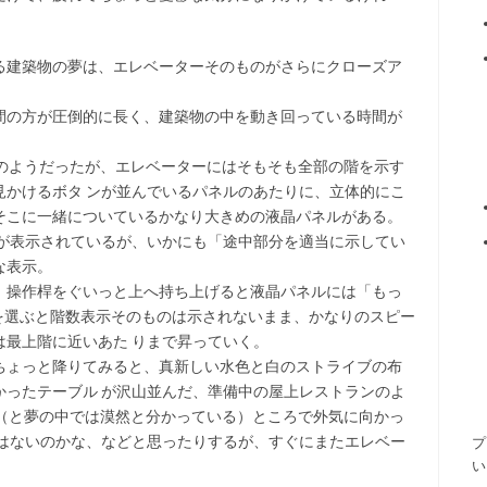
る建築物の夢は、エレベーターそのものがさらにクローズア
間の方が圧倒的に長く、建築物の中を動き回っている時間が
ルのようだったが、エレベーターにはそもそも全部の階を示す
見かけるボタ ンが並んでいるパネルのあたりに、立体的にこ
そこに一緒についているかなり大きめの液晶パネルがある。
でが表示されているが、いかにも「途中部分を適当に示してい
な表示。
、操作桿をぐいっと上へ持ち上げると液晶パネルには「もっ
。Yesを選ぶと階数表示そのものは示されないまま、かなりのスピー
最上階に近いあた りまで昇っていく。
ちょっと降りてみると、真新しい水色と白のストライブの布
かったテーブル が沢山並んだ、準備中の屋上レストランのよ
い（と夢の中では漠然と分かっている）ところで外気に向かっ
ではないのかな、などと思ったりするが、すぐにまたエレベー
プ
い