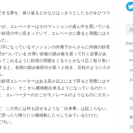
できる夢を、振り返るとかなりはっきりとしたものをひつつ
いが、エレベーターはそのマンションの真ん中を貫いている
い鉄塔の中に収まっていて、エレベータに乗ると周囲にはス
った。
Dia
の字になっているマンションの外廊下からさらに内側の鉄塔
F
凹がついている 分厚い鉄板の踏み板を渡って行く必要があ
ってこれるように鉄塔の周囲をぐるりとかなり広く取り巻い
P
りすると、各階の踏み板部分が延々と続き、豆粒のように小さ
s
る。
の鉄塔エレベーターはある高さ以上にまで昇ると実際にはマ
てしまい、そこ から横移動出来るようになっているのだっ
と、エレベーターのかごがモノレールのようなものにガタン
古
ど、この先には何も話せるような「出来事」は起こらない。
で昇ったり降りたり横移動したりしてみているだけだ。
て汚い。