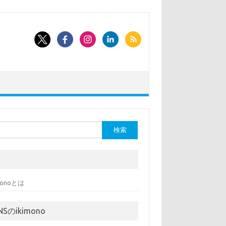
imonoとは
NSのikimono