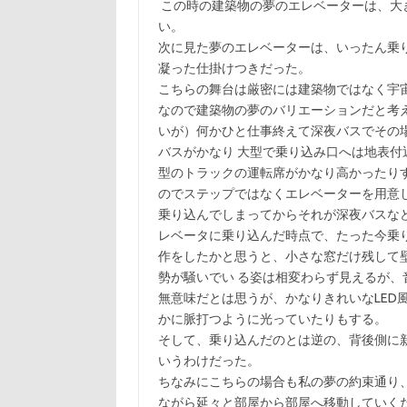
この時の建築物の夢のエレベーターは、大
い。
次に見た夢のエレベーターは、いったん乗
凝った仕掛けつきだった。
こちらの舞台は厳密には建築物ではなく宇
なので建築物の夢のバリエーションだと考
いが）何かひと仕事終えて深夜バスでその
バスがかなり 大型で乗り込み口へは地表
型のトラックの運転席がかなり高かったり
のでステップではなくエレベーターを用意
乗り込んでしまってからそれが深夜バスな
レベータに乗り込んだ時点で、たった今乗
作をしたかと思うと、小さな窓だけ残して
勢が騒いでい る姿は相変わらず見えるが、
無意味だとは思うが、かなりきれいなLED
かに脈打つように光っていたりもする。
そして、乗り込んだのとは逆の、背後側に
いうわけだった。
ちなみにこちらの場合も私の夢の約束通り
ながら延々と部屋から部屋へ移動していく