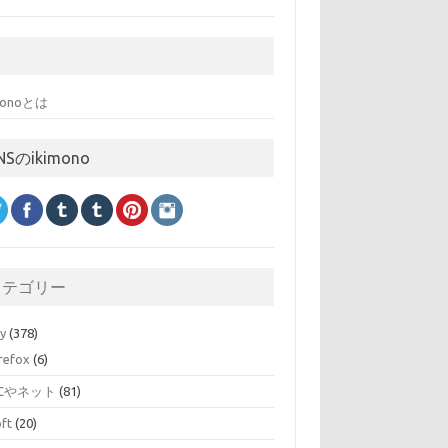
imonoとは
NSのikimono
カテゴリー
ry
(378)
irefox
(6)
Cやネット
(81)
oft
(20)