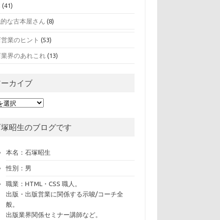
本
(41)
私的な古本屋さん
(8)
店営業のヒント
(53)
店業界のあれこれ
(13)
アーカイブ
石塚昭生のブログです
本名：石塚昭生
性別：男
職業：HTML・CSS 職人。
出版・出版営業に関係する示唆/コーチ全
般。
出版業界関係セミナー講師など。