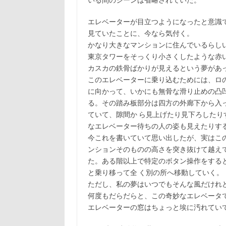
いる間のシーンは省略されていた。
エレベーターが目立つようになったと意識
見ていたことに、今なら気付く。
かなり大きなマンションに住んでいるらし
東京タワーをそっくり小さくしたような赤
カスカの鉄骨ばかりが見えるという夢があ
このエレベーターに乗り込むためには、ロ
に向かって、いかにも無骨な滑り止めの凸
る。その踏み板部分は四方の外廊下から入
ていて、隙間か ら見上げたり見下ろした
なエレベーター待ちの人の姿も見えたりす
今これを書いていて思い出したが、実はこ
ンションそのものの高さを突き抜けて越え
た。ある階以上で特定のボタン操作をする
と乗り移って全 く別の所へ移動していく。
ただし、私の夢はいつでもそんな風だけれ
何度もだらだらと、この奇妙なエレベータ
エレベーターの窓はちょっと埃に汚れてい