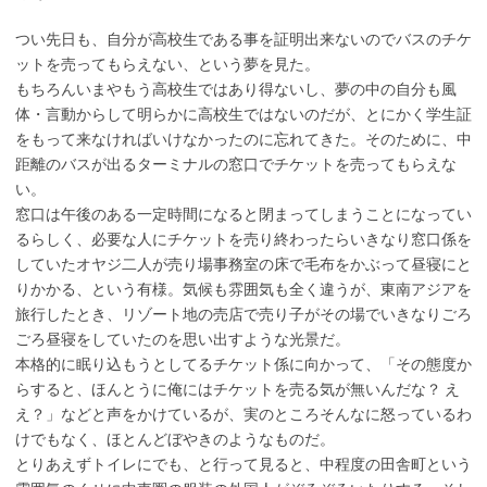
つい先日も、自分が高校生である事を証明出来ないのでバスのチケ
ットを売ってもらえない、という夢を見た。
もちろんいまやもう高校生ではあり得ないし、夢の中の自分も風
体・言動からして明らかに高校生ではないのだが、とにかく学生証
をもって来なければいけなかったのに忘れてきた。そのために、中
距離のバスが出るターミナルの窓口でチケットを売ってもらえな
い。
窓口は午後のある一定時間になると閉まってしまうことになってい
るらしく、必要な人にチケットを売り終わったらいきなり窓口係を
していたオヤジ二人が売り場事務室の床で毛布をかぶって昼寝にと
りかかる、という有様。気候も雰囲気も全く違うが、東南アジアを
旅行したとき、リゾート地の売店で売り子がその場でいきなりごろ
ごろ昼寝をしていたのを思い出すような光景だ。
本格的に眠り込もうとしてるチケット係に向かって、「その態度か
らすると、ほんとうに俺にはチケットを売る気が無いんだな？ え
え？」などと声をかけているが、実のところそんなに怒っているわ
けでもなく、ほとんどぼやきのようなものだ。
とりあえずトイレにでも、と行って見ると、中程度の田舎町という