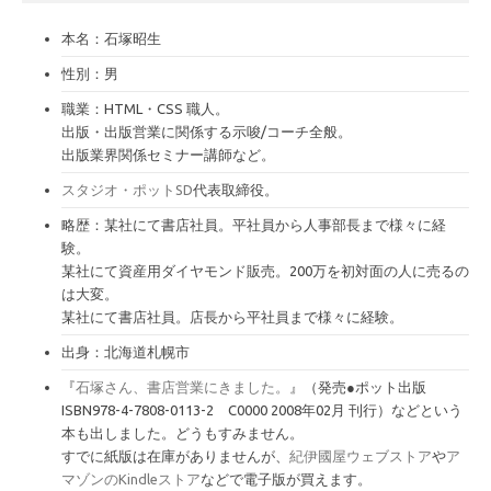
ブ
本名：石塚昭生
性別：男
職業：HTML・CSS 職人。
出版・出版営業に関係する示唆/コーチ全般。
出版業界関係セミナー講師など。
スタジオ・ポットSD
代表取締役。
略歴：某社にて書店社員。平社員から人事部長まで様々に経
験。
某社にて資産用ダイヤモンド販売。200万を初対面の人に売るの
は大変。
某社にて書店社員。店長から平社員まで様々に経験。
出身：北海道札幌市
『
石塚さん、書店営業にきました。
』（発売●ポット出版
ISBN978-4-7808-0113-2 C0000 2008年02月 刊行）などという
本も出しました。どうもすみません。
すでに紙版は在庫がありませんが、
紀伊國屋ウェブストア
や
ア
マゾンのKindleストア
などで電子版が買えます。