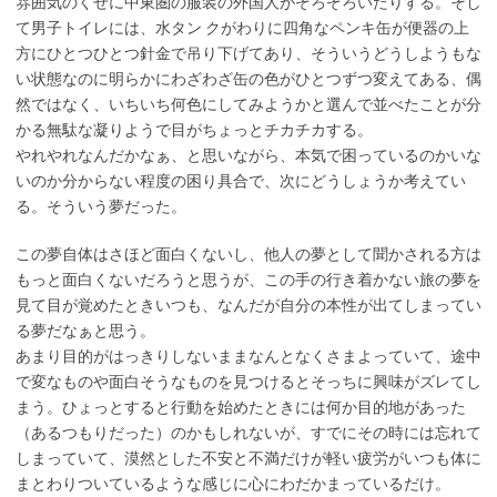
雰囲気のくせに中東圏の服装の外国人がぞろぞろいたりする。そし
て男子トイレには、水タン クがわりに四角なペンキ缶が便器の上
方にひとつひとつ針金で吊り下げてあり、そういうどうしようもな
い状態なのに明らかにわざわざ缶の色がひとつずつ変えてある、偶
然ではなく、いちいち何色にしてみようかと選んで並べたことが分
かる無駄な凝りようで目がちょっとチカチカする。
やれやれなんだかなぁ、と思いながら、本気で困っているのかいな
いのか分からない程度の困り具合で、次にどうしょうか考えてい
る。そういう夢だった。
この夢自体はさほど面白くないし、他人の夢として聞かされる方は
もっと面白くないだろうと思うが、この手の行き着かない旅の夢を
見て目が覚めたときいつも、なんだが自分の本性が出てしまってい
る夢だなぁと思う。
あまり目的がはっきりしないままなんとなくさまよっていて、途中
で変なものや面白そうなものを見つけるとそっちに興味がズレてし
まう。ひょっとすると行動を始めたときには何か目的地があった
（あるつもりだった）のかもしれないが、すでにその時には忘れて
しまっていて、漠然とした不安と不満だけが軽い疲労がいつも体に
まとわりついているような感じに心にわだかまっているだけ。