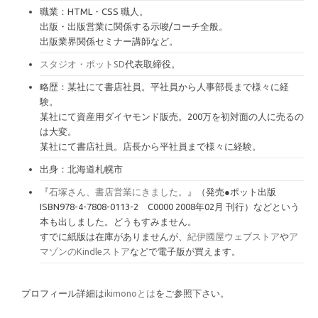
職業：HTML・CSS 職人。
出版・出版営業に関係する示唆/コーチ全般。
出版業界関係セミナー講師など。
スタジオ・ポットSD
代表取締役。
略歴：某社にて書店社員。平社員から人事部長まで様々に経
験。
某社にて資産用ダイヤモンド販売。200万を初対面の人に売るの
は大変。
某社にて書店社員。店長から平社員まで様々に経験。
出身：北海道札幌市
『
石塚さん、書店営業にきました。
』（発売●ポット出版
ISBN978-4-7808-0113-2 C0000 2008年02月 刊行）などという
本も出しました。どうもすみません。
すでに紙版は在庫がありませんが、
紀伊國屋ウェブストア
や
ア
マゾンのKindleストア
などで電子版が買えます。
プロフィール詳細は
ikimonoとは
をご参照下さい。