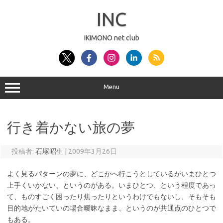
コ
ン
INC
テ
ン
ツ
へ
IKIMONO net club
ス
キ
ッ
プ
Menu
行き着かない旅の夢
投稿者:
石塚昭生
|
2009年3月26日
よく見るパターンの夢に、どこかへ行こうとしているがいまひとつ
上手くいかない、というのがある。いまひとつ、という程度であっ
て、ものすごく困ったり焦ったりというわけでもないし、そもそも
目的地がたいていの場合曖昧なまま、というのが共通点のひとつで
もある。