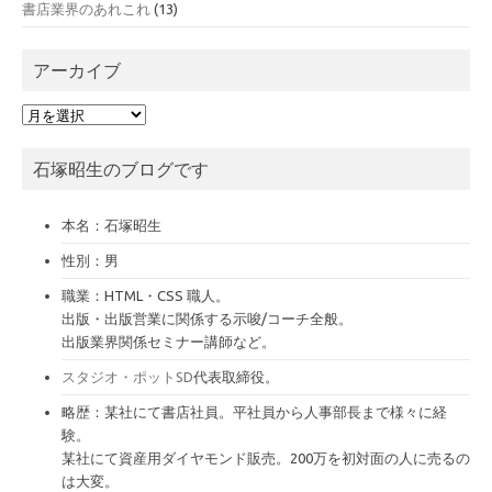
書店業界のあれこれ
(13)
アーカイブ
ア
ー
カ
石塚昭生のブログです
イ
ブ
本名：石塚昭生
性別：男
職業：HTML・CSS 職人。
出版・出版営業に関係する示唆/コーチ全般。
出版業界関係セミナー講師など。
スタジオ・ポットSD
代表取締役。
略歴：某社にて書店社員。平社員から人事部長まで様々に経
験。
某社にて資産用ダイヤモンド販売。200万を初対面の人に売るの
は大変。