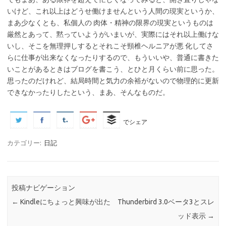
いけど、これ以上はどうせ働けませんという人間の現実というか、
まあ少なくとも、私個人の 肉体・精神の限界の現実というものは
厳然とあって、黙っていようがいまいが、実際にはそれ以上働けな
いし、そこを無理押しするとそれこそ頸椎ヘルニアが悪 化してさ
らに仕事が出来なくなったりするので、もういいや、普通に書きた
いことがあるときはブログを書こう、とひと月くらい前に思った。
思ったのだけれど、結局時間と気力の余裕がないので物理的に更新
できなかったりしたという、まあ、そんなものだ。
でシェア
カテゴリー:
日記
投稿ナビゲーション
←
Kindleにちょっと興味が出た
Thunderbird 3.0ベータ3とスレ
ッド表示
→