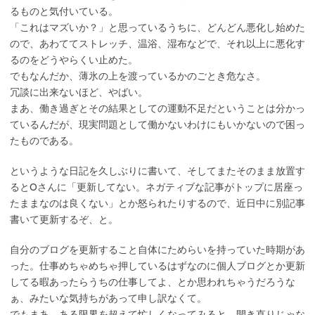
るものと気付いている。
「これはマズいか？」と思っているうちに、どんどん悪化し始めた
ので、あわててストレッチ、温浴、湿布などで、それ以上に悪化す
るのをどうやらくい止めた。
でもなんだか、薄氷の上を渡っているかのごとき危なさ。
冗談に出来ないほど、やばい。
まあ、働き過ぎとその結果としての運動不足だということは分かっ
ているんだが、現実問題として働かないわけにもいかないので困っ
たものである。
というような日記を久しぶりに書いて、そしてまたそのまま放置す
るとOさんに「更新してない。ネガティブな記事がトップに居座っ
たままなのは良くない」とか怒られたりするので、近日中に別記事
書いて更新するぞ、と。
自分のブログを更新すること自体にためらいを持っていた時期があ
った。仕事めちゃめちゃ押しているはずなのに個人ブログとか更新
してる暇あったらうちの仕事してよ、とか思われちゃうだろうな
ぁ、みたいな気持ちがあって申し訳なくて。
でもまあ、ある限界を超えて忙しくなってみると、開き直りじゃな