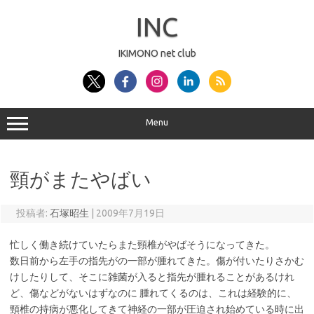
コ
ン
INC
テ
ン
ツ
へ
IKIMONO net club
ス
キ
ッ
プ
Menu
頸がまたやばい
投稿者:
石塚昭生
|
2009年7月19日
忙しく働き続けていたらまた頸椎がやばそうになってきた。
数日前から左手の指先がの一部が腫れてきた。傷が付いたりさかむ
けしたりして、そこに雑菌が入ると指先が腫れることがあるけれ
ど、傷などがないはずなのに 腫れてくるのは、これは経験的に、
頸椎の持病が悪化してきて神経の一部が圧迫され始めている時に出