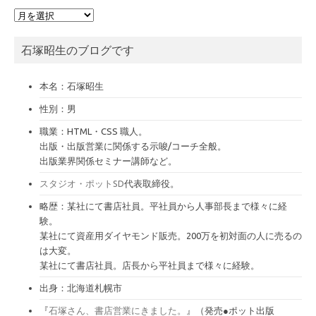
ア
ー
カ
石塚昭生のブログです
イ
ブ
本名：石塚昭生
性別：男
職業：HTML・CSS 職人。
出版・出版営業に関係する示唆/コーチ全般。
出版業界関係セミナー講師など。
スタジオ・ポットSD
代表取締役。
略歴：某社にて書店社員。平社員から人事部長まで様々に経
験。
某社にて資産用ダイヤモンド販売。200万を初対面の人に売るの
は大変。
某社にて書店社員。店長から平社員まで様々に経験。
出身：北海道札幌市
『
石塚さん、書店営業にきました。
』（発売●ポット出版