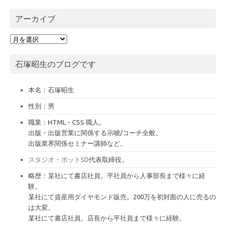
アーカイブ
ア
ー
カ
石塚昭生のブログです
イ
ブ
本名：石塚昭生
性別：男
職業：HTML・CSS 職人。
出版・出版営業に関係する示唆/コーチ全般。
出版業界関係セミナー講師など。
スタジオ・ポットSD
代表取締役。
略歴：某社にて書店社員。平社員から人事部長まで様々に経
験。
某社にて資産用ダイヤモンド販売。200万を初対面の人に売るの
は大変。
某社にて書店社員。店長から平社員まで様々に経験。