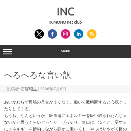
コ
ン
INC
テ
ン
ツ
へ
IKIMONO net club
ス
キ
ッ
プ
Menu
へろへろな言い訳
投稿者:
石塚昭生
|
2006年7月6日
あいかわらず胃腸の具合がよくなく、働いて数時間すると心底ぐっ
たりしてくる。
もうね、なんというか、吸血鬼にエネルギーを吸い取られたんじゃ
ないかと思うくらいぐったり、げっそり。無口に、淡々と、要する
にエネルギーを節約しながら静かに働いても、やっぱりやがて目の