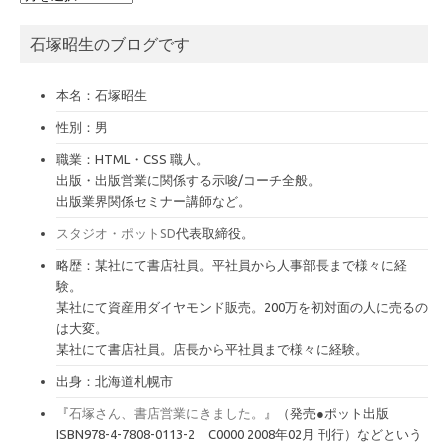
ー
カ
石塚昭生のブログです
イ
ブ
本名：石塚昭生
性別：男
職業：HTML・CSS 職人。
出版・出版営業に関係する示唆/コーチ全般。
出版業界関係セミナー講師など。
スタジオ・ポットSD
代表取締役。
略歴：某社にて書店社員。平社員から人事部長まで様々に経
験。
某社にて資産用ダイヤモンド販売。200万を初対面の人に売るの
は大変。
某社にて書店社員。店長から平社員まで様々に経験。
出身：北海道札幌市
『
石塚さん、書店営業にきました。
』（発売●ポット出版
ISBN978-4-7808-0113-2 C0000 2008年02月 刊行）などという