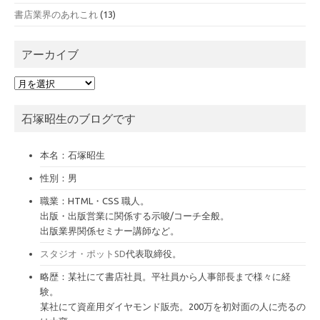
書店業界のあれこれ
(13)
アーカイブ
ア
ー
カ
石塚昭生のブログです
イ
ブ
本名：石塚昭生
性別：男
職業：HTML・CSS 職人。
出版・出版営業に関係する示唆/コーチ全般。
出版業界関係セミナー講師など。
スタジオ・ポットSD
代表取締役。
略歴：某社にて書店社員。平社員から人事部長まで様々に経
験。
某社にて資産用ダイヤモンド販売。200万を初対面の人に売るの