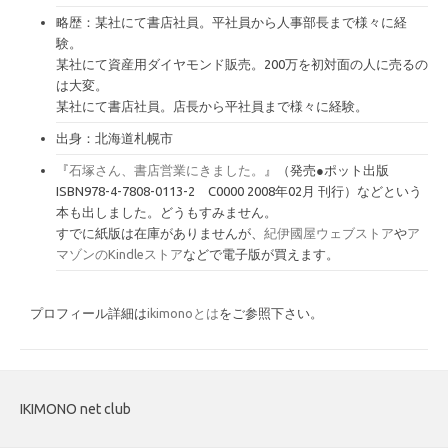
略歴：某社にて書店社員。平社員から人事部長まで様々に経
験。
某社にて資産用ダイヤモンド販売。200万を初対面の人に売るの
は大変。
某社にて書店社員。店長から平社員まで様々に経験。
出身：北海道札幌市
『
石塚さん、書店営業にきました。
』（発売●ポット出版
ISBN978-4-7808-0113-2 C0000 2008年02月 刊行）などという
本も出しました。どうもすみません。
すでに紙版は在庫がありませんが、
紀伊國屋ウェブストア
や
ア
マゾンのKindleストア
などで電子版が買えます。
プロフィール詳細は
ikimonoとは
をご参照下さい。
IKIMONO net club