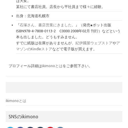
は大変。
某社にて書店社員。店長から平社員まで様々に経験。
出身：北海道札幌市
『
石塚さん、書店営業にきました。
』（発売●ポット出版
ISBN978-4-7808-0113-2 C0000 2008年02月 刊行）などという
本も出しました。どうもすみません。
すでに紙版は在庫がありませんが、
紀伊國屋ウェブストア
や
ア
マゾンのKindleストア
などで電子版が買えます。
プロフィール詳細は
ikimonoとは
をご参照下さい。
ikimonoとは
SNSのikimono