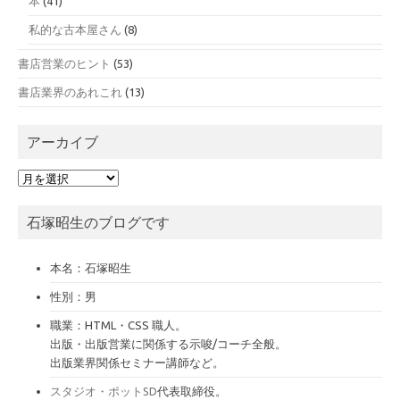
本
(41)
私的な古本屋さん
(8)
書店営業のヒント
(53)
書店業界のあれこれ
(13)
アーカイブ
ア
ー
カ
石塚昭生のブログです
イ
ブ
本名：石塚昭生
性別：男
職業：HTML・CSS 職人。
出版・出版営業に関係する示唆/コーチ全般。
出版業界関係セミナー講師など。
スタジオ・ポットSD
代表取締役。