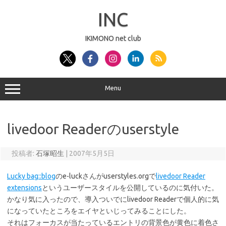
コ
ン
INC
テ
ン
ツ
へ
IKIMONO net club
ス
キ
ッ
プ
Menu
livedoor Readerのuserstyle
投稿者:
石塚昭生
|
2007年5月5日
Lucky bag::blog
のe-luckさんがuserstyles.orgで
livedoor Reader
extensions
というユーザースタイルを公開しているのに気付いた。
かなり気に入ったので、導入ついでにlivedoor Readerで個人的に気
になっていたところをエイヤといじってみることにした。
それはフォーカスが当たっているエントリの背景色が黄色に着色さ