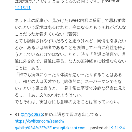
は死ねばいいです」と言ってるのと同じです。 posted at
14:13:11
ネット上の記事か、見かけたTweet内容に反応して思わず書
いたという記憶はあるけれど、今になるともうそれがどんな
ことだったか覚えていない（苦笑）
とても誤解されやすいだろうと思うけれど、同情を引きたい
とか、あるいは弱者であることを強調して不当に利益を得よ
うとしているわけではない。ただ、時々「普通に健康で、普
通に外交的で、普通に善良」な人の無神経さに我慢ならない
ことは、ある。
「誰でも病気になったり体調が悪かったりすることはある
し、殆どの人は天才でも（肉体的に）スーパーマンでもな
い」という風に言うと、一見非常に平等で冷静な発言に見え
るし、まあ、文句のつけようはない。
でもそれは、実はなにも意味のあることは言っていない。
RT
@mryo0826
: 斜め上過ぎて皆吹き出してる…
https://twitter.com/search?
q=http%3A%2F%2Fuesugitakashi.com…
posted at
19:21:24