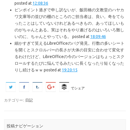
posted at
12:08:36
ピンポイント過ぎで申し訳ないが、飯田橋の文教堂のハヤカ
ワ文庫等の並びの棚のところのご担当者は、良い。奇をてら
ったことはしていないけれどあるべきもの、あってほしいも
のがちゃんとある。実はそれをやり遂げるのはいろいろ難し
いのに、ちゃんとやっている。 posted at
18:09:46
細かすぎて笑えるLibreOfficeのバグ発見。行数の多いシート
を開くとスクロルバーの長さが大体の目安に合わせて変化す
るわけだけど、LibreOfficeの今のバージョンはちょっとスク
ロールするたびに悩んでるみたいに長くなったり短くなった
りし続けるｗｗ posted at
19:20:15
でシェア
カテゴリー:
日記
投稿ナビゲーション