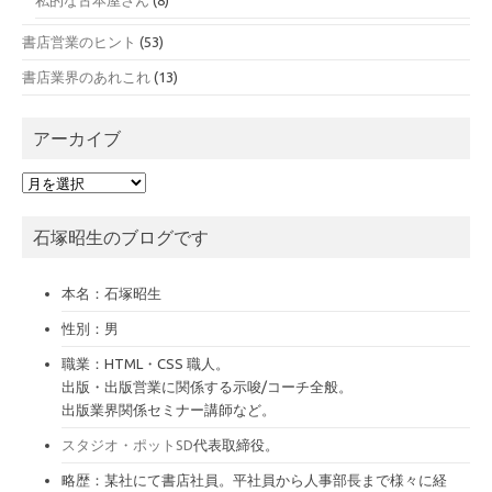
書店営業のヒント
(53)
書店業界のあれこれ
(13)
アーカイブ
ア
ー
カ
石塚昭生のブログです
イ
ブ
本名：石塚昭生
性別：男
職業：HTML・CSS 職人。
出版・出版営業に関係する示唆/コーチ全般。
出版業界関係セミナー講師など。
スタジオ・ポットSD
代表取締役。
略歴：某社にて書店社員。平社員から人事部長まで様々に経