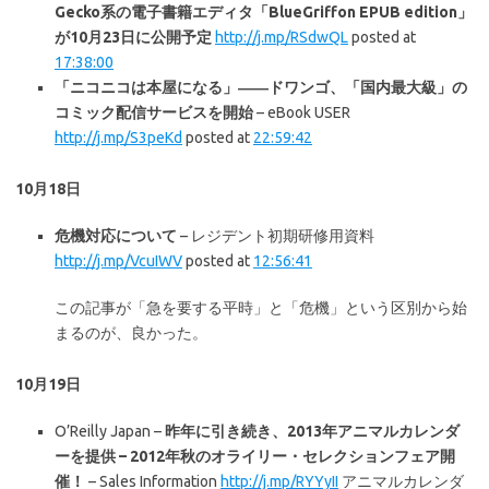
Gecko系の電子書籍エディタ「BlueGriffon EPUB edition」
が10月23日に公開予定
http://j.mp/RSdwQL
posted at
17:38:00
「ニコニコは本屋になる」――ドワンゴ、「国内最大級」の
コミック配信サービスを開始
– eBook USER
http://j.mp/S3peKd
posted at
22:59:42
10月18日
危機対応について
– レジデント初期研修用資料
http://j.mp/VcuIWV
posted at
12:56:41
この記事が「急を要する平時」と「危機」という区別から始
まるのが、良かった。
10月19日
O’Reilly Japan –
昨年に引き続き、2013年アニマルカレンダ
ーを提供 – 2012年秋のオライリー・セレクションフェア開
催！
– Sales Information
http://j.mp/RYYyII
アニマルカレンダ