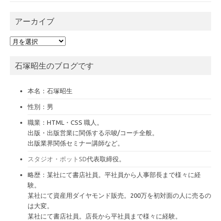
アーカイブ
ア
ー
カ
石塚昭生のブログです
イ
ブ
本名：石塚昭生
性別：男
職業：HTML・CSS 職人。
出版・出版営業に関係する示唆/コーチ全般。
出版業界関係セミナー講師など。
スタジオ・ポットSD
代表取締役。
略歴：某社にて書店社員。平社員から人事部長まで様々に経
験。
某社にて資産用ダイヤモンド販売。200万を初対面の人に売るの
は大変。
某社にて書店社員。店長から平社員まで様々に経験。