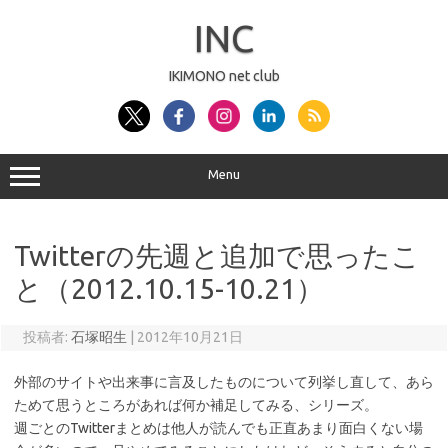
コ
ン
INC
テ
ン
ツ
へ
IKIMONO net club
ス
キ
ッ
プ
Menu
Twitterの先週と追加で思ったこ
と（2012.10.15-10.21）
投稿者:
石塚昭生
|
2012年10月21日
外部のサイトや出来事に言及したものについて列挙し直して、あら
ためて思うところがあれば何か補足してみる、シリーズ。
週ごとのTwitterまとめは他人が読んでも正直あまり面白くない場