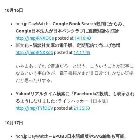
10月16日
hon.jp DayWatch –
Google Book Search裁判にからみ、
Google日本法人が日本ペンクラブに直接対話を打診
http://j.mp/RNXOGe
posted at
14:16:43
新文化 –
講談社文庫の電子版、定期配信で売上げ急増
http://j.mp/RNXXcG
posted at
14:17:45
いやまあ…それで普通だろ、と思う。こういうことが記事に
なるという事自体が、電子書籍がまだ非日常でしかない証拠
だと思ったりする。
Yahoo!リアルタイム検索に「Facebookの投稿」も表示され
るようになりました
: ライフハッカー［日本版］
http://j.mp/TYfDGV
posted at
21:35:53
10月17日
hon.jp DayWatch –
EPUB3日本語組版やSVG編集も可能、