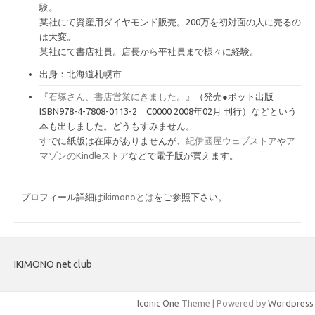
験。
某社にて資産用ダイヤモンド販売。200万を初対面の人に売るの
は大変。
某社にて書店社員。店長から平社員まで様々に経験。
出身：北海道札幌市
『
石塚さん、書店営業にきました。
』（発売●ポット出版
ISBN978-4-7808-0113-2 C0000 2008年02月 刊行）などという
本も出しました。どうもすみません。
すでに紙版は在庫がありませんが、
紀伊國屋ウェブストア
や
ア
マゾンのKindleストア
などで電子版が買えます。
プロフィール詳細は
ikimonoとは
をご参照下さい。
IKIMONO net club
Iconic One
Theme | Powered by
Wordpress