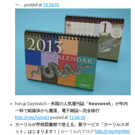
ー… posted at
10:59:03
hon.jp DayWatch –
米国の人気週刊誌「Newsweek」が年内
一杯で紙媒体から撤退、電子雑誌へ完全移行
http://j.mp/VgVxt2
posted at
12:06:50
カーリルが学校図書館で使える。新サービス「カーリルスポ
ット」はじまります！
| カーリルのブログ
http://j.mp/VgVRIm