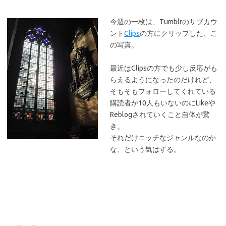
今週の一枚は、Tumblrのサブカウ
ント
Clips
の方にクリップした、こ
の写真。
最近はClipsの方でも少し反応がも
らえるようになったのだけれど、
そもそもフォローしてくれている
購読者が10人もいないのにLikeや
Reblogされていくこと自体が驚
き。
それだけニッチなジャンルなのか
な、という気はする。