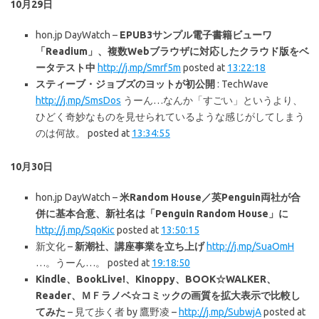
10月29日
hon.jp DayWatch –
EPUB3サンプル電子書籍ビューワ
「Readium」、複数Webブラウザに対応したクラウド版をベ
ータテスト中
http://j.mp/Smrf5m
posted at
13:22:18
スティーブ・ジョブズのヨットが初公開
: TechWave
http://j.mp/SmsDos
うーん…なんか「すごい」というより、
ひどく奇妙なものを見せられているような感じがしてしまう
のは何故。 posted at
13:34:55
10月30日
hon.jp DayWatch –
米Random House／英Penguin両社が合
併に基本合意、新社名は「Penguin Random House」に
http://j.mp/SqoKic
posted at
13:50:15
新文化 –
新潮社、講座事業を立ち上げ
http://j.mp/SuaOmH
…。うーん…。 posted at
19:18:50
Kindle、BookLive!、Kinoppy、BOOK☆WALKER、
Reader、ＭＦラノベ☆コミックの画質を拡大表示で比較し
てみた
– 見て歩く者 by 鷹野凌 –
http://j.mp/SubwjA
posted at