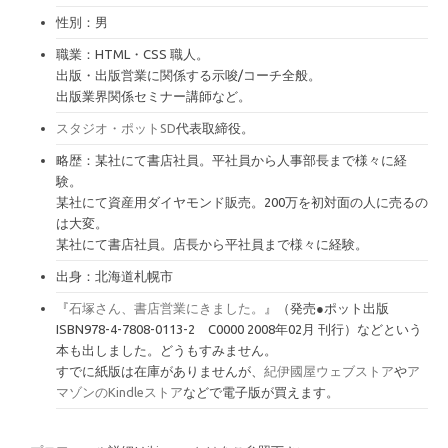
性別：男
職業：HTML・CSS 職人。
出版・出版営業に関係する示唆/コーチ全般。
出版業界関係セミナー講師など。
スタジオ・ポットSD
代表取締役。
略歴：某社にて書店社員。平社員から人事部長まで様々に経
験。
某社にて資産用ダイヤモンド販売。200万を初対面の人に売るの
は大変。
某社にて書店社員。店長から平社員まで様々に経験。
出身：北海道札幌市
『
石塚さん、書店営業にきました。
』（発売●ポット出版
ISBN978-4-7808-0113-2 C0000 2008年02月 刊行）などという
本も出しました。どうもすみません。
すでに紙版は在庫がありませんが、
紀伊國屋ウェブストア
や
ア
マゾンのKindleストア
などで電子版が買えます。