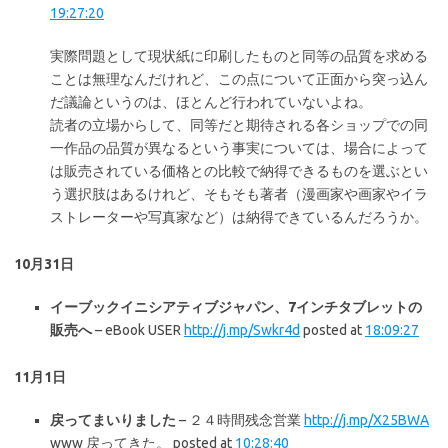
19:27:20
実際問題として現状紙に印刷したものと同等の品質を求める
ことは無理なんだけれど、この点について正面から突っ込ん
だ議論というのは、ほとんど行われていないよね。
読者の立場からして、同等だと期待される各ショップでの同
一作品の品質が異なるという事実については、場合によって
は販売されている価格との比較で納得できるものを選ぶとい
う選択肢はあるけれど、そもそも著者（漫画家や画家やイラ
ストレーターや写真家など）は納得できているんだろうか。
10月31日
イーブックイニシアティブジャパン、7インチタブレットの
販売へ
– eBook USER
http://j.mp/Swkr4d
posted at
18:09:27
11月1日
戻ってまいりました
– ２４時間残念営業
http://j.mp/X25BWA
www 戻ってきた。 posted at
10:28:40