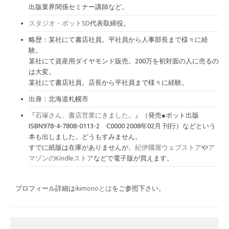
出版業界関係セミナー講師など。
スタジオ・ポットSD
代表取締役。
略歴：某社にて書店社員。平社員から人事部長まで様々に経
験。
某社にて資産用ダイヤモンド販売。200万を初対面の人に売るの
は大変。
某社にて書店社員。店長から平社員まで様々に経験。
出身：北海道札幌市
『
石塚さん、書店営業にきました。
』（発売●ポット出版
ISBN978-4-7808-0113-2 C0000 2008年02月 刊行）などという
本も出しました。どうもすみません。
すでに紙版は在庫がありませんが、
紀伊國屋ウェブストア
や
ア
マゾンのKindleストア
などで電子版が買えます。
プロフィール詳細は
ikimonoとは
をご参照下さい。