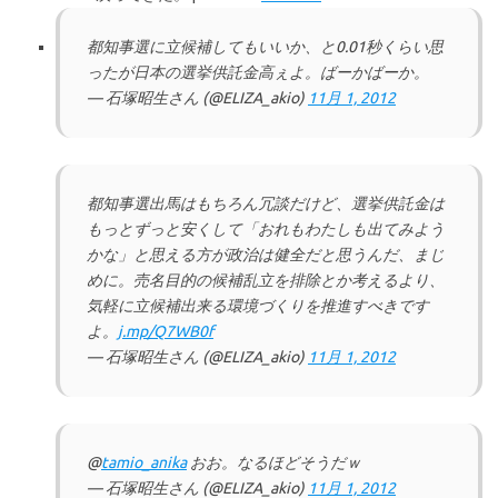
都知事選に立候補してもいいか、と0.01秒くらい思
ったが日本の選挙供託金高ぇよ。ばーかばーか。
— 石塚昭生さん (@ELIZA_akio)
11月 1, 2012
都知事選出馬はもちろん冗談だけど、選挙供託金は
もっとずっと安くして「おれもわたしも出てみよう
かな」と思える方が政治は健全だと思うんだ、まじ
めに。売名目的の候補乱立を排除とか考えるより、
気軽に立候補出来る環境づくりを推進すべきです
よ。
j.mp/Q7WB0f
— 石塚昭生さん (@ELIZA_akio)
11月 1, 2012
@
tamio_anika
おお。なるほどそうだｗ
— 石塚昭生さん (@ELIZA_akio)
11月 1, 2012