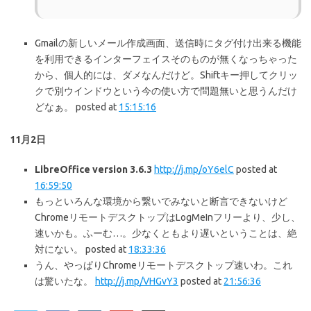
Gmailの新しいメール作成画面、送信時にタグ付け出来る機能
を利用できるインターフェイスそのものが無くなっちゃった
から、個人的には、ダメなんだけど。Shiftキー押してクリッ
クで別ウインドウという今の使い方で問題無いと思うんだけ
どなぁ。 posted at
15:15:16
11月2日
LibreOffice version 3.6.3
http://j.mp/oY6elC
posted at
16:59:50
もっといろんな環境から繋いでみないと断言できないけど
ChromeリモートデスクトップはLogMeInフリーより、少し、
速いかも。ふーむ…。少なくともより遅いということは、絶
対にない。 posted at
18:33:36
うん、やっぱりChromeリモートデスクトップ速いわ。これ
は驚いたな。
http://j.mp/VHGvY3
posted at
21:56:36