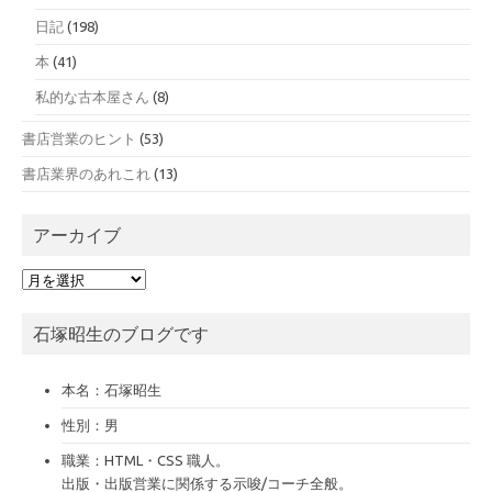
日記
(198)
本
(41)
私的な古本屋さん
(8)
書店営業のヒント
(53)
書店業界のあれこれ
(13)
アーカイブ
ア
ー
カ
石塚昭生のブログです
イ
ブ
本名：石塚昭生
性別：男
職業：HTML・CSS 職人。
出版・出版営業に関係する示唆/コーチ全般。