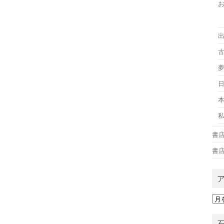
古
書
書
ア
ー
カ