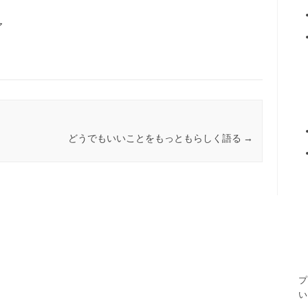
ア
どうでもいいことをもっともらしく語る
→
プ
い