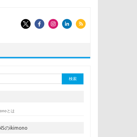
imonoとは
NSのikimono