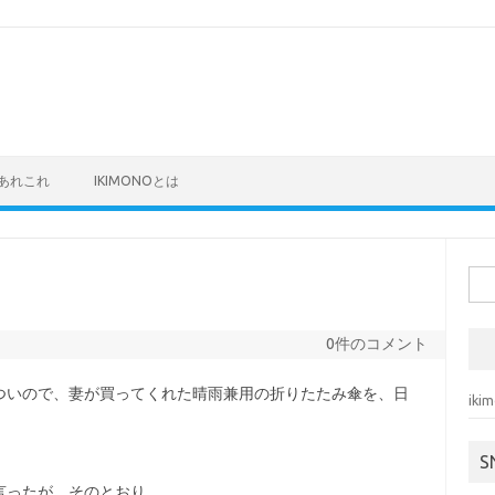
あれこれ
IKIMONOとは
検
索:
0件のコメント
ついので、妻が買ってくれた晴雨兼用の折りたたみ傘を、日
ik
S
言ったが、そのとおり。