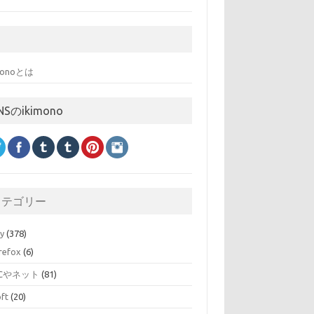
imonoとは
NSのikimono
カテゴリー
ry
(378)
irefox
(6)
Cやネット
(81)
oft
(20)