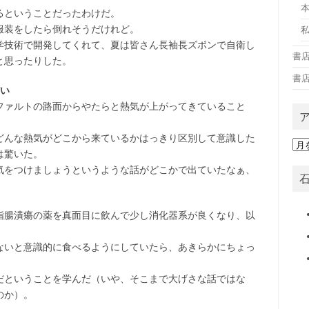
るということだったわけだ。
服装をしたら倒れそうだけれど。
学技術で開発してくれて、夏は皆さん長袖長ズボンで自衛し
書
と思ったりした。
書
どい
ファルトの路面からやたらと熱気が上がってきていること
どんな熱気がどこから来ているかはっきり区別して意識した
ア
は驚いた。
ー
カ
気をつけましょうというような話がどこかで出ていたなぁ、
イ
ブ
指腸潰瘍の薬を真面目に飲んで少し消化器系が良くなり、以
ないと意識的に食べるようにしていたら、あきらかにちょっ
だということを学んだ（いや、そこまで大げさな話ではな
のか）。