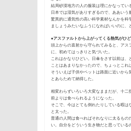
結局砂漠地方の人の服装は理にかなってい
日本では湿気がありすぎるので、ああいう
驚異的に通気性の高い科学素材なんかを科
ましょうみたいなふうになればいいのに、
●アスファルトから上がってくる熱気がひ
頭上からの直射から守られてみると、アス
に、初めてはっきりと気づいた。
これはかなりひどい。日傘をさす以前は、
ことはあまりなかったので、ちょっとこれ
そういえば子供やペットは路面に近いから
とあらためて納得した。
相変わらずいろいろ大変なままだが、十二
前よりは食べられるようになった。
そこで、今はとても倒れたりしている暇は
と太った。
普通の人間は食べればそれなりに太るもの
い。自分をどういう生き物だと思っている