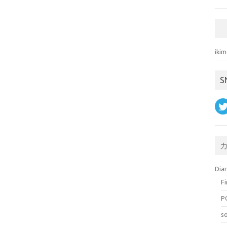
ik
S
Dia
F
P
s