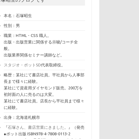
本名：石塚昭生
性別：男
職業：HTML・CSS 職人。
出版・出版営業に関係する示唆/コーチ全
般。
出版業界関係セミナー講師など。
スタジオ・ポットSD
代表取締役。
略歴：某社にて書店社員。平社員から人事部
長まで様々に経験。
某社にて資産用ダイヤモンド販売。200万を
初対面の人に売るのは大変。
某社にて書店社員。店長から平社員まで様々
に経験。
出身：北海道札幌市
『
石塚さん、書店営業にきました。
』（発売
●ポット出版 ISBN978-4-7808-0113-2