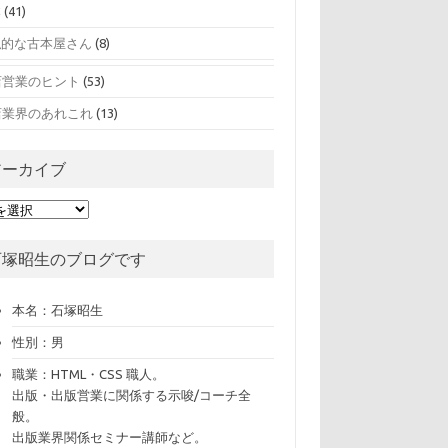
本
(41)
私的な古本屋さん
(8)
店営業のヒント
(53)
店業界のあれこれ
(13)
アーカイブ
石塚昭生のブログです
本名：石塚昭生
性別：男
職業：HTML・CSS 職人。
出版・出版営業に関係する示唆/コーチ全
般。
出版業界関係セミナー講師など。