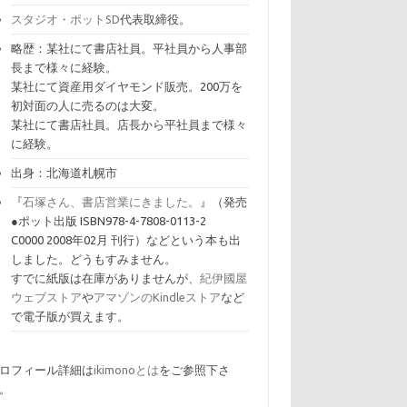
スタジオ・ポットSD
代表取締役。
略歴：某社にて書店社員。平社員から人事部
長まで様々に経験。
某社にて資産用ダイヤモンド販売。200万を
初対面の人に売るのは大変。
某社にて書店社員。店長から平社員まで様々
に経験。
出身：北海道札幌市
『
石塚さん、書店営業にきました。
』（発売
●ポット出版 ISBN978-4-7808-0113-2
C0000 2008年02月 刊行）などという本も出
しました。どうもすみません。
すでに紙版は在庫がありませんが、
紀伊國屋
ウェブストア
や
アマゾンのKindleストア
など
で電子版が買えます。
ロフィール詳細は
ikimonoとは
をご参照下さ
。