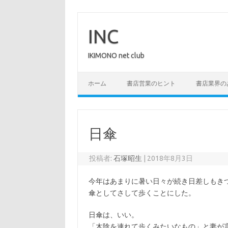
コ
ン
テ
INC
ン
ツ
へ
IKIMONO net club
ス
キ
ッ
プ
ホーム
書店営業のヒント
書店業界の
日傘
投稿者:
石塚昭生
|
2018年8月3日
今年はあまりに暑い日々が続き日差しもき
傘としてさして歩くことにした。
日傘は、いい。
「木陰を連れて歩くみたいなもの」と妻が