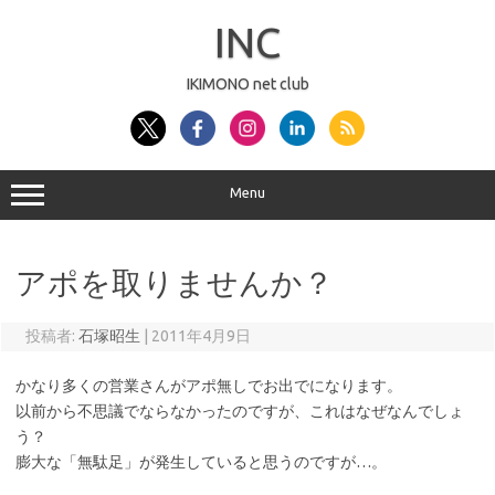
コ
ン
INC
テ
ン
ツ
へ
IKIMONO net club
ス
キ
ッ
プ
Menu
アポを取りませんか？
投稿者:
石塚昭生
|
2011年4月9日
かなり多くの営業さんがアポ無しでお出でになります。
以前から不思議でならなかったのですが、これはなぜなんでしょ
う？
膨大な「無駄足」が発生していると思うのですが…。