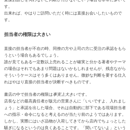
す。
出来れば、やはりご訪問いただく時には直接お会いしたいもので
す。
担当者の権限は大きい
直接の担当者が不在の時、同僚の方や上司の方に受注の承認をもら
うという場合もあるでしょう。
誰が見てもある一定数以上売れることが確実と分かる著者やテーマ
の場合はそれでもあまり問題はないかもしれませんが、残念ながら
そういうケースはそう多くはありません。微妙な判断を要する仕入
れはやはり直接の担当者が決断すべきものです。
書店の中で担当者の権限は
事実上大きい
です。
店長などの最高責任者が版元の営業さんに「いいですよ、入れまし
ょう」と承認を出した場合、それは自動的に部下である現場担当者
への指示・命令になると考えるのが当たり前のようではあります。
しかし、実際にはいざ品物が入荷してきてから店内でちょっとした
騒ぎになるというのは良くあることです。「聞いてないよ」という