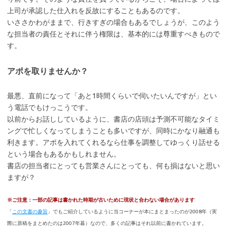
上司が承認した仕入れを反故にすることもあるのです。
いささかわがままで、行きすぎの場合もあるでしょうが、このよう
な担当者の責任とそれに伴う権限は、基本的には尊重すべきもので
す。
アポを取りませんか？
最悪、直前になって「あと1時間くらいで伺いたいんですが」とい
う電話でもけっこうです。
以前からお話ししているように、書店の店頭は予測不可能なタイミ
ングで忙しくなってしまうことも多いですが、同時にかなり融通も
利きます。アポを入れてくれるなら仕事を調整してゆっくり話せる
という場合もあるかもしれません。
書店の担当者にとっても営業さんにとっても、何も損はないと思い
ますが？
※ご注意：一部の記事は書かれた時期が古いために現状と合わない場合があります
「
この文書の趣旨
」でもご紹介しているように当コーナーが本にまとまったのが2008年（実
際に原稿をまとめたのは2007年暮）なので、多くの記事はそれ以前に書かれています。