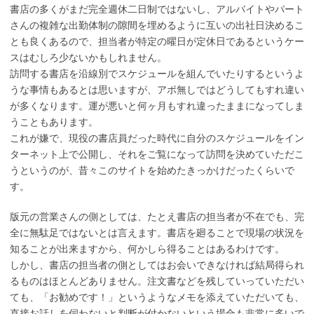
書店の多くがまだ完全週休二日制ではないし、アルバイトやパート
さんの複雑な出勤体制の隙間を埋めるように互いの出社日決めるこ
とも良くあるので、担当者が特定の曜日が定休日であるというケー
スはむしろ少ないかもしれません。
訪問する書店を沿線別でスケジュールを組んでいたりするというよ
うな事情もあるとは思いますが、アポ無しではどうしてもすれ違い
が多くなります。運が悪いと何ヶ月もすれ違ったままになってしま
うこともあります。
これが嫌で、現役の書店員だった時代に自分のスケジュールをイン
ターネット上で公開し、それをご覧になって訪問を決めていただこ
うというのが、昔々このサイトを始めたきっかけだったくらいで
す。
版元の営業さんの側としては、たとえ書店の担当者が不在でも、完
全に無駄足ではないとは言えます。書店を廻ることで現場の状況を
知ることが出来ますから、何かしら得ることはあるわけです。
しかし、書店の担当者の側としてはお会いできなければ結局得られ
るものはほとんどありません。注文書などを残していっていただい
ても、「お勧めです！」というようなメモを添えていただいても、
直接お話しを伺わないと判断が付かないという場合も非常に多いで