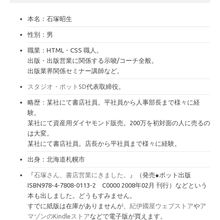
ブ
本名：石塚昭生
性別：男
職業：HTML・CSS 職人。
出版・出版営業に関係する示唆/コーチ全般。
出版業界関係セミナー講師など。
スタジオ・ポットSD
代表取締役。
略歴：某社にて書店社員。平社員から人事部長まで様々に経
験。
某社にて資産用ダイヤモンド販売。200万を初対面の人に売るの
は大変。
某社にて書店社員。店長から平社員まで様々に経験。
出身：北海道札幌市
『
石塚さん、書店営業にきました。
』（発売●ポット出版
ISBN978-4-7808-0113-2 C0000 2008年02月 刊行）などという
本も出しました。どうもすみません。
すでに紙版は在庫がありませんが、
紀伊國屋ウェブストア
や
ア
マゾンのKindleストア
などで電子版が買えます。