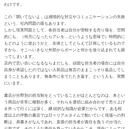
わけです。
この「聞いてないよ」は感情的な対立やコミュニケーションの失敗
という、社内問題の面もあります。
しかし現実問題として、各担当者は自分が管轄する売り場を、空間
的にも、（何月になったらアレを…というような意味で）時間的に
もどのように使おうかと、全体としてとらえて計画しているもので
すから、そこへいきなり外部からポーンと何かを放り込まれても困
ってしまいます。
店内で言い合いになるならまだしも、頑固な担当者の場合には自分
自身が承認したのではない入荷品は無言のままこっそり返品してし
まうこともあります。無条件に全てたたき返す、という人も、実際
にいます。
書店が分野別の担当制をとっていることがほとんどなのは、本とい
う商品が非常に種類が多く、それらを適切に組み合わせて売り上げ
を作って行くには深く、継 続的な知識が必要だからです。ある程
度以上の坪数の書店では日々リアルタイムで動いていく現場への判
断は、肩書きがなんであれ、直接の担当者が責任を負う のが当た
り前です。そのような責任を負っているからこそ、場合によっては