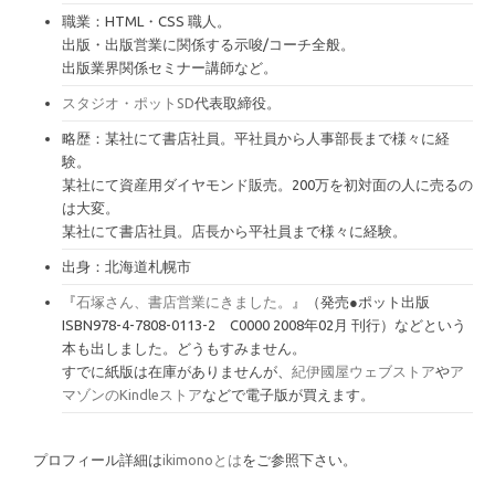
職業：HTML・CSS 職人。
出版・出版営業に関係する示唆/コーチ全般。
出版業界関係セミナー講師など。
スタジオ・ポットSD
代表取締役。
略歴：某社にて書店社員。平社員から人事部長まで様々に経
験。
某社にて資産用ダイヤモンド販売。200万を初対面の人に売るの
は大変。
某社にて書店社員。店長から平社員まで様々に経験。
出身：北海道札幌市
『
石塚さん、書店営業にきました。
』（発売●ポット出版
ISBN978-4-7808-0113-2 C0000 2008年02月 刊行）などという
本も出しました。どうもすみません。
すでに紙版は在庫がありませんが、
紀伊國屋ウェブストア
や
ア
マゾンのKindleストア
などで電子版が買えます。
プロフィール詳細は
ikimonoとは
をご参照下さい。