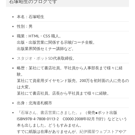
石塚昭生のブログです
イ
ブ
本名：石塚昭生
性別：男
職業：HTML・CSS 職人。
出版・出版営業に関係する示唆/コーチ全般。
出版業界関係セミナー講師など。
スタジオ・ポットSD
代表取締役。
略歴：某社にて書店社員。平社員から人事部長まで様々に経
験。
某社にて資産用ダイヤモンド販売。200万を初対面の人に売るの
は大変。
某社にて書店社員。店長から平社員まで様々に経験。
出身：北海道札幌市
『
石塚さん、書店営業にきました。
』（発売●ポット出版
ISBN978-4-7808-0113-2 C0000 2008年02月 刊行）などという
本も出しました。どうもすみません。
すでに紙版は在庫がありませんが、
紀伊國屋ウェブストア
や
ア