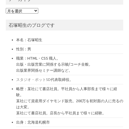
ア
ー
カ
石塚昭生のブログです
イ
ブ
本名：石塚昭生
性別：男
職業：HTML・CSS 職人。
出版・出版営業に関係する示唆/コーチ全般。
出版業界関係セミナー講師など。
スタジオ・ポットSD
代表取締役。
略歴：某社にて書店社員。平社員から人事部長まで様々に経
験。
某社にて資産用ダイヤモンド販売。200万を初対面の人に売るの
は大変。
某社にて書店社員。店長から平社員まで様々に経験。
出身：北海道札幌市