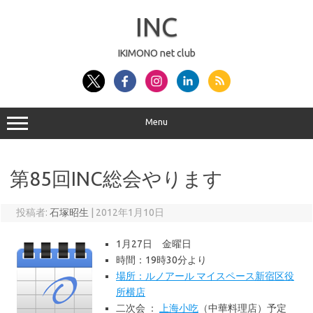
コ
ン
INC
テ
ン
ツ
へ
IKIMONO net club
ス
キ
ッ
プ
Menu
第85回INC総会やります
投稿者:
石塚昭生
|
2012年1月10日
1月27日 金曜日
時間：19時30分より
場所：ルノアール マイスペース新宿区役
所横店
二次会 ：
上海小吃
（中華料理店）予定