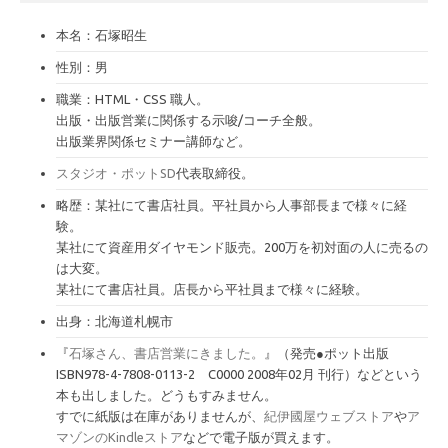
ブ
本名：石塚昭生
性別：男
職業：HTML・CSS 職人。
出版・出版営業に関係する示唆/コーチ全般。
出版業界関係セミナー講師など。
スタジオ・ポットSD
代表取締役。
略歴：某社にて書店社員。平社員から人事部長まで様々に経
験。
某社にて資産用ダイヤモンド販売。200万を初対面の人に売るの
は大変。
某社にて書店社員。店長から平社員まで様々に経験。
出身：北海道札幌市
『
石塚さん、書店営業にきました。
』（発売●ポット出版
ISBN978-4-7808-0113-2 C0000 2008年02月 刊行）などという
本も出しました。どうもすみません。
すでに紙版は在庫がありませんが、
紀伊國屋ウェブストア
や
ア
マゾンのKindleストア
などで電子版が買えます。