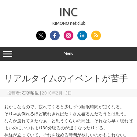
コ
ン
INC
テ
ン
ツ
へ
IKIMONO net club
ス
キ
ッ
プ
Menu
リアルタイムのイベントが苦手
投稿者:
石塚昭生
|
2018年2月15日
おかしなもので、疲れてくると少しずつ睡眠時間が短くなる。
そりゃあ倒れるほど疲れきればたくさん寝るんだろうとは思う。
なんか疲れてきたなぁ…と思うくらいの間は、それなら早く寝れば
よいのにいつもより30分寝るのが遅くなったりする。
神経が立っていて、それを沈める時間が欲しいのかもしれない。