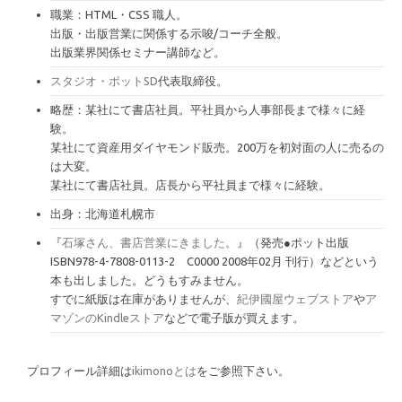
職業：HTML・CSS 職人。
出版・出版営業に関係する示唆/コーチ全般。
出版業界関係セミナー講師など。
スタジオ・ポットSD
代表取締役。
略歴：某社にて書店社員。平社員から人事部長まで様々に経
験。
某社にて資産用ダイヤモンド販売。200万を初対面の人に売るの
は大変。
某社にて書店社員。店長から平社員まで様々に経験。
出身：北海道札幌市
『
石塚さん、書店営業にきました。
』（発売●ポット出版
ISBN978-4-7808-0113-2 C0000 2008年02月 刊行）などという
本も出しました。どうもすみません。
すでに紙版は在庫がありませんが、
紀伊國屋ウェブストア
や
ア
マゾンのKindleストア
などで電子版が買えます。
プロフィール詳細は
ikimonoとは
をご参照下さい。