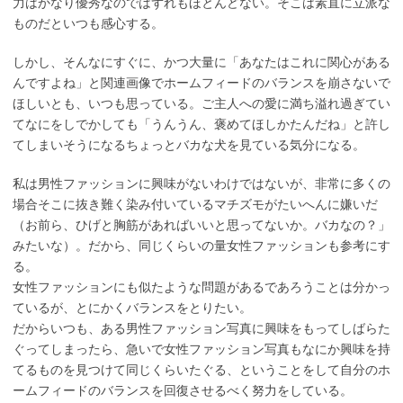
力はかなり優秀なのではずれもほとんどない。そこは素直に立派な
ものだといつも感心する。
しかし、そんなにすぐに、かつ大量に「あなたはこれに関心がある
んですよね」と関連画像でホームフィードのバランスを崩さないで
ほしいとも、いつも思っている。ご主人への愛に満ち溢れ過ぎてい
てなにをしでかしても「うんうん、褒めてほしかたんだね」と許し
てしまいそうになるちょっとバカな犬を見ている気分になる。
私は男性ファッションに興味がないわけではないが、非常に多くの
場合そこに抜き難く染み付いているマチズモがたいへんに嫌いだ
（お前ら、ひげと胸筋があればいいと思ってないか。バカなの？」
みたいな）。だから、同じくらいの量女性ファッションも参考にす
る。
女性ファッションにも似たような問題があるであろうことは分かっ
ているが、とにかくバランスをとりたい。
だからいつも、ある男性ファッション写真に興味をもってしばらた
ぐってしまったら、急いで女性ファッション写真もなにか興味を持
てるものを見つけて同じくらいたぐる、ということをして自分のホ
ームフィードのバランスを回復させるべく努力をしている。