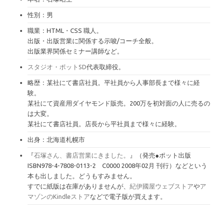
性別：男
職業：HTML・CSS 職人。
出版・出版営業に関係する示唆/コーチ全般。
出版業界関係セミナー講師など。
スタジオ・ポットSD
代表取締役。
略歴：某社にて書店社員。平社員から人事部長まで様々に経
験。
某社にて資産用ダイヤモンド販売。200万を初対面の人に売るの
は大変。
某社にて書店社員。店長から平社員まで様々に経験。
出身：北海道札幌市
『
石塚さん、書店営業にきました。
』（発売●ポット出版
ISBN978-4-7808-0113-2 C0000 2008年02月 刊行）などという
本も出しました。どうもすみません。
すでに紙版は在庫がありませんが、
紀伊國屋ウェブストア
や
ア
マゾンのKindleストア
などで電子版が買えます。