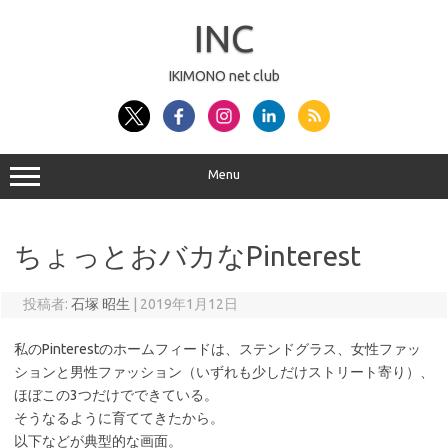
コ
ン
INC
テ
ン
ツ
へ
IKIMONO net club
ス
キ
ッ
プ
Menu
ちょっとおバカなPinterest
投稿者:
石塚 昭生
|
2019年1月12日
私のPinterestのホームフィードは、ステンドグラス、女性ファッ
ションと男性ファッション（いずれも少しだけストリート寄り）、
ほぼこの3つだけでできている。
そうなるように育ててきたから。
以下などが典型的な画面。