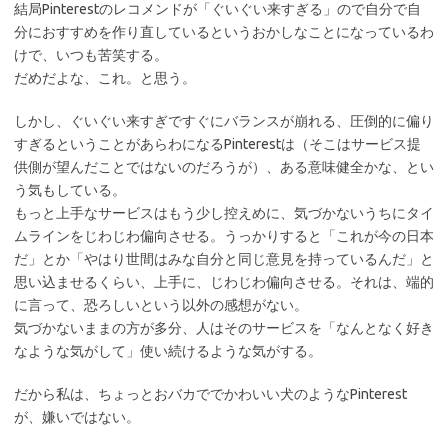
結局Pinterestのレコメンドが「ぐいぐい来すぎる」ので自分で自
分におすすめを作り直しているというおかしなことになっているわ
けで、いつも苦笑する。
だめだよな、これ。と思う。
しかし、ぐいぐい来すぎですぐにバランスが崩れる、圧倒的に偏り
すぎるということがあらわになるPinterestは（そこはサービス提
供側が望んだことではないのだろうが）、ある意味健全かな、とい
う気もしている。
もっと上手なサービスはもう少し控えめに、気づかないうちにタイ
ムラインをじわじわ偏向させる。うっかりすると「これが今の日本
だ」とか「やはり世間はみな自分と同じ意見を持っているんだ」と
思い込ませるくらい、上手に、じわじわ偏向させる。それは、端的
に言って、恐ろしいという以外の感想がない。
気づかないままの方が多分、人はそのサービスを「なんとなく好き
なような気がして」使い続けるような気がする。
だから私は、ちょっとおバカででかわいい犬のようなPinterest
が、嫌いではない。