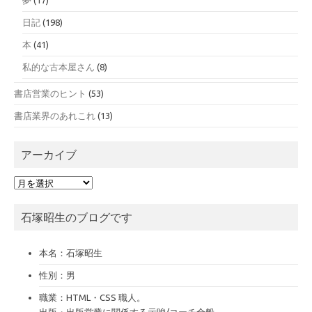
夢
(17)
日記
(198)
本
(41)
私的な古本屋さん
(8)
書店営業のヒント
(53)
書店業界のあれこれ
(13)
アーカイブ
ア
ー
カ
石塚昭生のブログです
イ
ブ
本名：石塚昭生
性別：男
職業：HTML・CSS 職人。