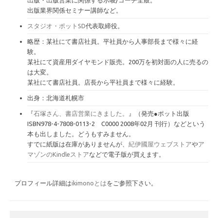
出版・出版営業に関係する示唆/コーチ全般。
出版業界関係セミナー講師など。
スタジオ・ポットSD
代表取締役。
略歴：某社にて書店社員。平社員から人事部長まで様々に経
験。
某社にて資産用ダイヤモンド販売。200万を初対面の人に売るの
は大変。
某社にて書店社員。店長から平社員まで様々に経験。
出身：北海道札幌市
『
石塚さん、書店営業にきました。
』（発売●ポット出版
ISBN978-4-7808-0113-2 C0000 2008年02月 刊行）などという
本も出しました。どうもすみません。
すでに紙版は在庫がありませんが、
紀伊國屋ウェブストア
や
ア
マゾンのKindleストア
などで電子版が買えます。
プロフィール詳細は
ikimonoとは
をご参照下さい。